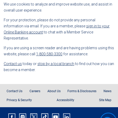
We use cookies to analyze and improve website use, and assist in
overall user experience.
For your protection, please do not provide any personal
information via email. If you are a member, please
sign in to your
Online Banking account
to chat with a Member Service
Representative.
If you are using a screen reader and are having problems using this
website, please call
1-800-580-3300
for assistance.
Contact us
today or
stop by a local branch
to find out how you can
become a member.
Contact Us
Careers
About Us
Forms & Disclosures
News
Privacy & Security
Accessibility
Site Map